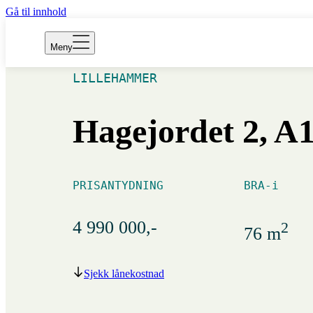
BILDER
Gå til innhold
PLANTEGNING
Meny
LILLEHAMMER
Hagejordet 2, A
PRISANTYDNING
BRA-i
4 990 000,-
2
76 m
Sjekk lånekostnad