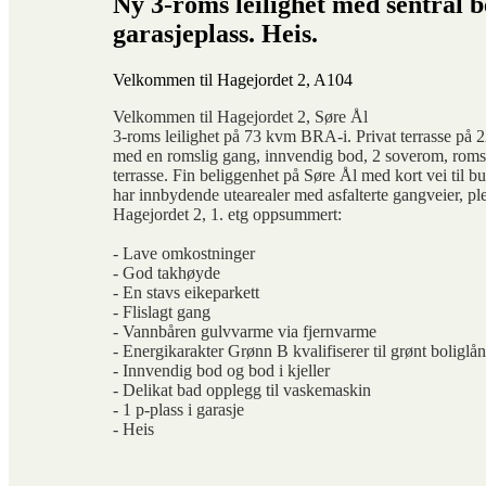
Ny 3-roms leilighet med sentral b
garasjeplass. Heis.
Velkommen til Hagejordet 2, A104
Velkommen til Hagejordet 2, Søre Ål
3-roms leilighet på 73 kvm BRA-i. Privat terrasse på 22
med en romslig gang, innvendig bod, 2 soverom, romsl
terrasse. Fin beliggenhet på Søre Ål med kort vei til bu
har innbydende utearealer med asfalterte gangveier, ple
Hagejordet 2, 1. etg oppsummert:
- Lave omkostninger
- God takhøyde
- En stavs eikeparkett
- Flislagt gang
- Vannbåren gulvvarme via fjernvarme
- Energikarakter Grønn B kvalifiserer til grønt boliglån
- Innvendig bod og bod i kjeller
- Delikat bad opplegg til vaskemaskin
- 1 p-plass i garasje
- Heis