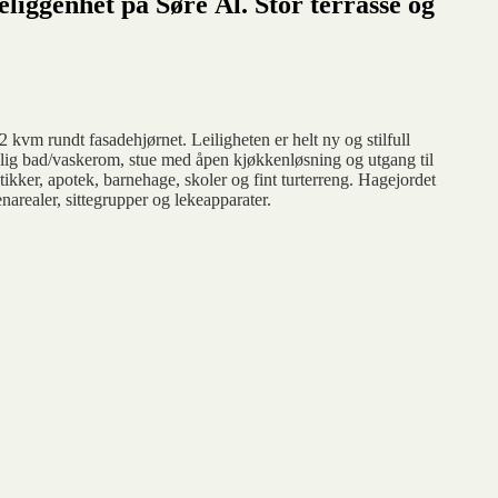
eliggenhet på Søre Ål. Stor terrasse og
 kvm rundt fasadehjørnet. Leiligheten er helt ny og stilfull
ig bad/vaskerom, stue med åpen kjøkkenløsning og utgang til
tikker, apotek, barnehage, skoler og fint turterreng. Hagejordet
narealer, sittegrupper og lekeapparater.