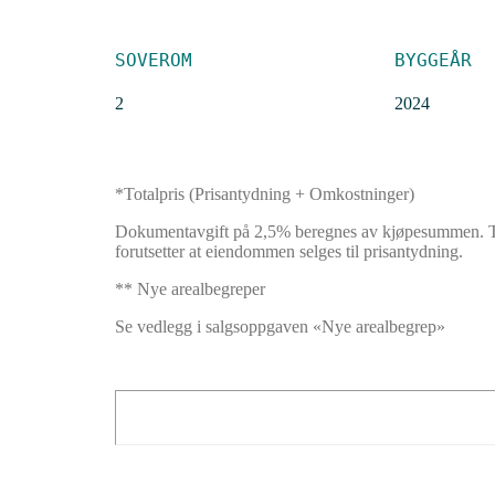
SOVEROM
BYGGEÅR
2
2024
*Totalpris
(
Prisantydning + Omkostninger
)
Dokumentavgift på 2,5% beregnes av kjøpesummen. Ting
forutsetter at eiendommen selges til prisantydning.
** Nye arealbegreper
Se vedlegg i salgsoppgaven «Nye arealbegrep»