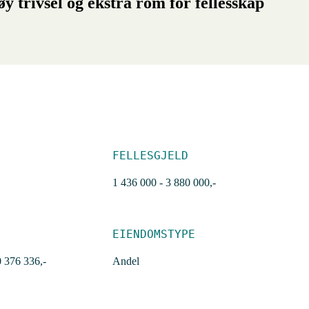
 trivsel og ekstra rom for fellesskap
FELLESGJELD
1 436 000 - 3 880 000,-
EIENDOMSTYPE
0 376 336,-
Andel