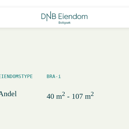
EIENDOMSTYPE
BRA-i
Andel
2
2
40 m
- 107 m