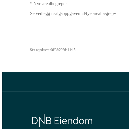
* Nye arealbegreper
Se vedlegg i salgsoppgaven «Nye arealbegrep»
Sist oppdatert:
06/08/2026: 11:15