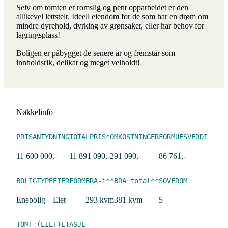
Selv om tomten er romslig og pent opparbeidet er den
allikevel lettstelt. Ideell eiendom for de som har en drøm om
mindre dyrehold, dyrking av grønsaker, eller har behov for
lagringsplass!
Boligen er påbygget de senere år og fremstår som
innholdsrik, delikat og meget velholdt!
Nøkkelinfo
PRISANTYDNING
TOTALPRIS*
OMKOSTNINGER
FORMUESVERDI
11 600 000,-
11 891 090,-
291 090,-
86 761,-
BOLIGTYPE
EIERFORM
BRA-i**
BRA total**
SOVEROM
Enebolig
Eiet
293 kvm
381 kvm
5
TOMT (EIET)
ETASJE