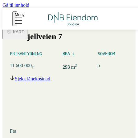
BILDER
Gå til innhold
Meny
PLANTEGNING
SKALLESTAD/TORØD, TORØD
KART
Leirfjellveien 7
PRISANTYDNING
BRA-i
SOVEROM
11 600 000,-
5
2
293 m
Sjekk lånekostnad
Fra