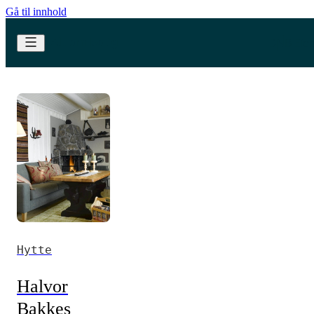
Gå til innhold
Hytte
Halvor
Bakkes