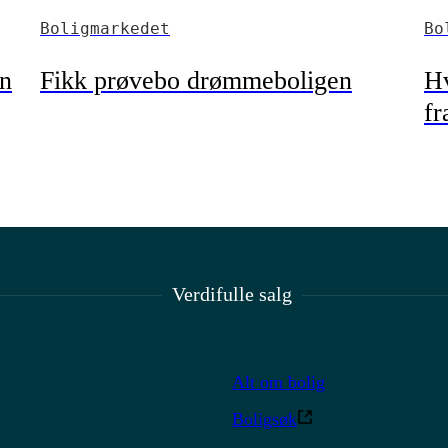
Boligmarkedet
Bo
en
Fikk prøvebo drømmeboligen
Hv
fr
Verdifulle salg
Alt om bolig
Boligsøk