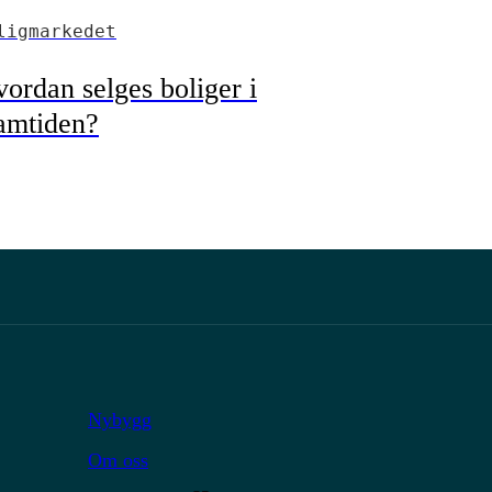
ligmarkedet
ordan selges boliger i
amtiden?
Nybygg
Om oss