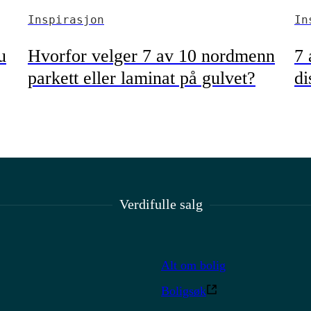
Inspirasjon
In
u
Hvorfor velger 7 av 10 nordmenn
7 
parkett eller laminat på gulvet?
di
Verdifulle salg
Alt om bolig
Boligsøk