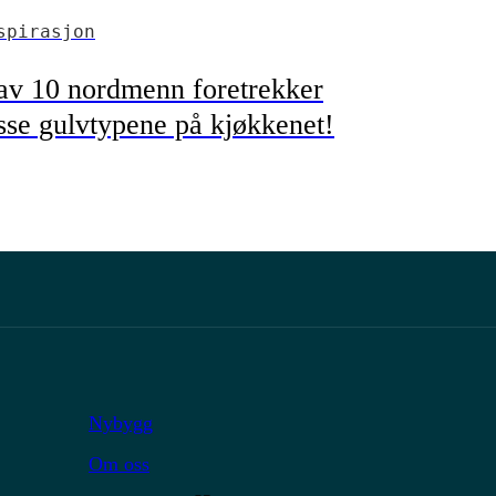
spirasjon
av 10 nordmenn foretrekker
sse gulvtypene på kjøkkenet!
Nybygg
Om oss