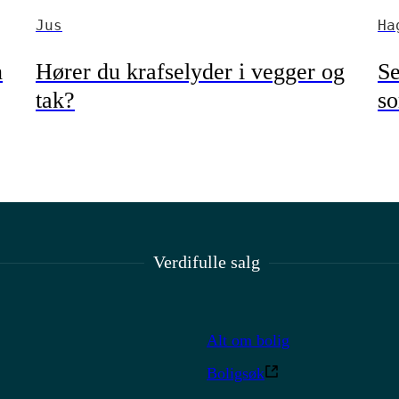
Jus
Ha
n
Hører du krafselyder i vegger og
Se
tak?
s
Verdifulle salg
Alt om bolig
Boligsøk