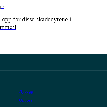
ge
 opp for disse skadedyrene i
ommer!
Nybygg
Om oss