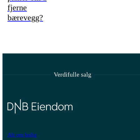
fjerne
bærevegg?
Verdifulle salg
Alt om bolig