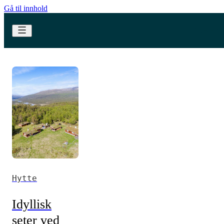
Gå til innhold
Hytte
Idyllisk
seter ved