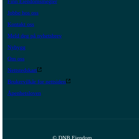
Finn Eiendomsmegler
Jobbe hos oss
Kontakt oss
Meld deg på nyhetsbrev
Nybygg
Om oss
Nettstedskart
Brukervilkår for nettsiden
Åpenhetsloven
© DNB Eiendom