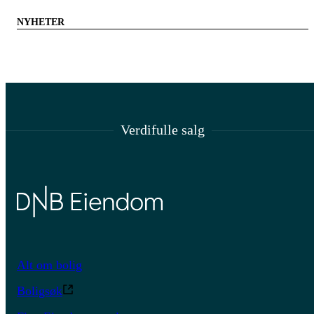
NYHETER
Verdifulle salg
Alt om bolig
Boligsøk