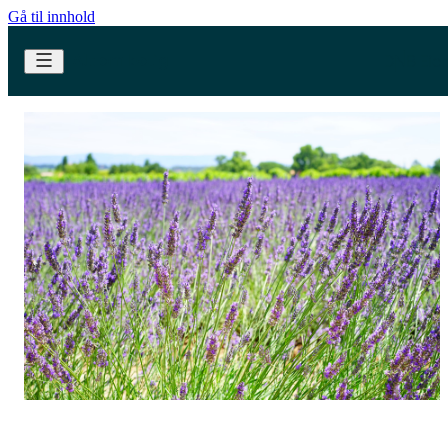
Gå til innhold