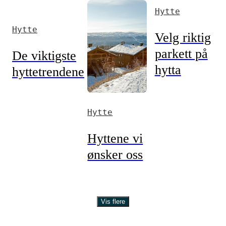
Hytte
Hytte
Velg riktig
parkett på
De viktigste
hytta
hyttetrendene
Hytte
Hyttene vi
ønsker oss
Vis flere