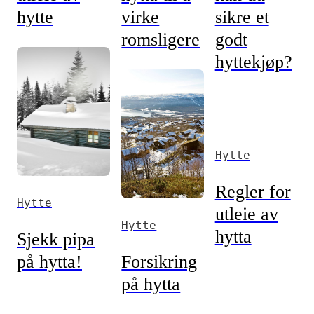
hytte
virke
sikre et
romsligere
godt
hyttekjøp?
Hytte
Regler for
Hytte
utleie av
Hytte
hytta
Sjekk pipa
på hytta!
Forsikring
på hytta