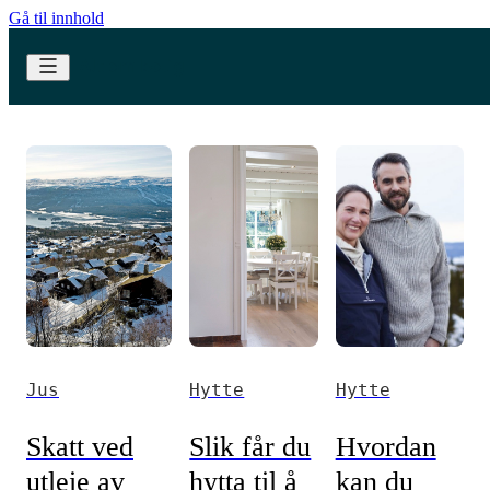
Gå til innhold
Jus
Hytte
Hytte
Skatt ved
Slik får du
Hvordan
utleie av
hytta til å
kan du