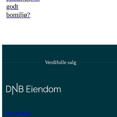
godt
bomiljø?
Verdifulle salg
Alt om bolig