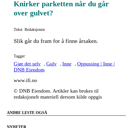
Knirker parketten når du går
over gulvet?
Tekst: Redaksjonen
Slik går du fram for å finne årsaken.
Tagger:
Gjør det selv
Gulv
Inne
Oppussing | Inne |
,
,
,
DNB Eiendom
www.ifi.no
© DNB Eiendom. Artikler kan brukes til
redaksjonelt materiell dersom kilde oppgis
ANDRE LESTE OGSÅ
NYHETER