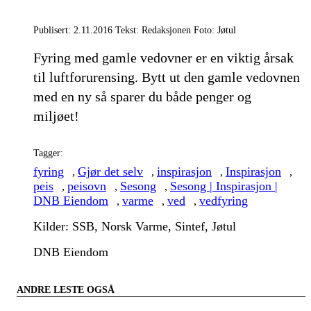
Publisert: 2.11.2016 Tekst: Redaksjonen Foto: Jøtul
Fyring med gamle vedovner er en viktig årsak
til luftforurensing. Bytt ut den gamle vedovnen
med en ny så sparer du både penger og
miljøet!
Tagger:
fyring
Gjør det selv
inspirasjon
Inspirasjon
,
,
,
,
peis
peisovn
Sesong
Sesong | Inspirasjon |
,
,
,
DNB Eiendom
varme
ved
vedfyring
,
,
,
Kilder: SSB, Norsk Varme, Sintef, Jøtul
DNB Eiendom
ANDRE LESTE OGSÅ