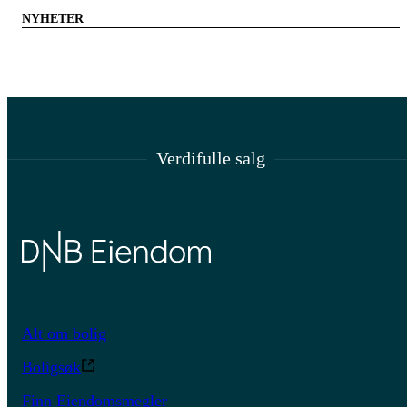
NYHETER
Verdifulle salg
Alt om bolig
Boligsøk
Finn Eiendomsmegler