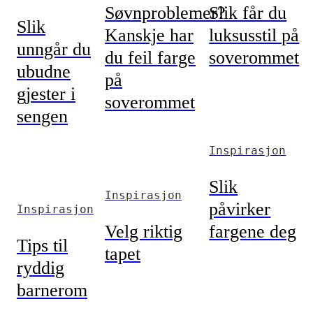
Søvnproblemer?
Slik får du
Slik
Kanskje har
luksusstil på
unngår du
du feil farge
soverommet
ubudne
på
gjester i
soverommet
sengen
Inspirasjon
Slik
Inspirasjon
påvirker
Inspirasjon
Velg riktig
fargene deg
Tips til
tapet
ryddig
barnerom