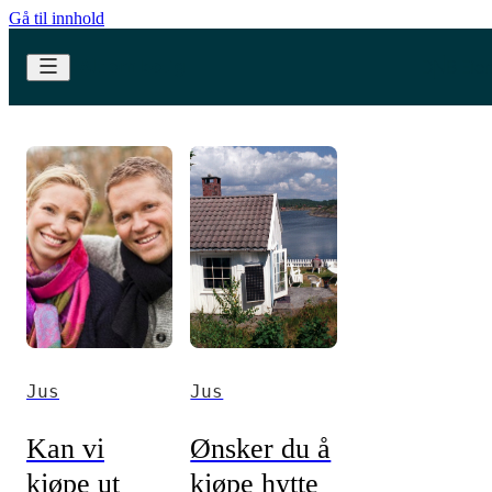
Gå til innhold
Jus
Jus
Kan vi
Ønsker du å
kjøpe ut
kjøpe hytte