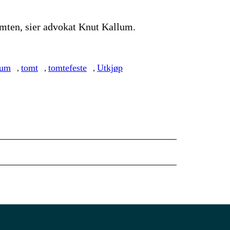
tomten, sier advokat Knut Kallum.
lum
tomt
tomtefeste
Utkjøp
,
,
,