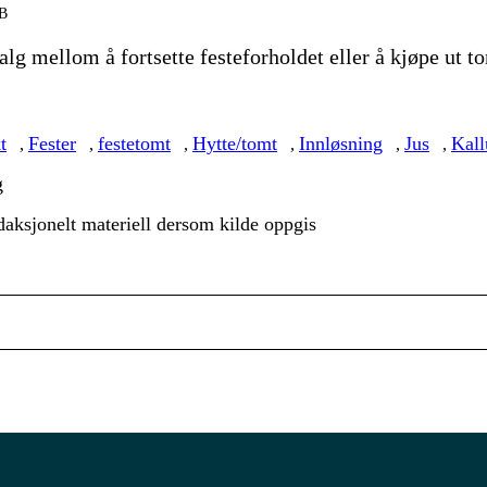
TB
valg mellom å fortsette festeforholdet eller å kjøpe ut 
t
Fester
festetomt
Hytte/tomt
Innløsning
Jus
Kal
,
,
,
,
,
,
g
aksjonelt materiell dersom kilde oppgis