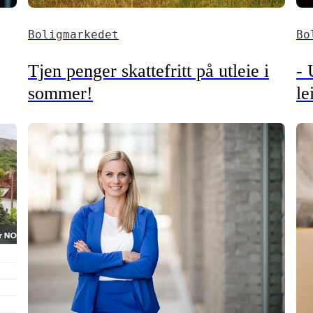
Boligmarkedet
Bo
Tjen penger skattefritt på utleie i
- 
sommer!
le