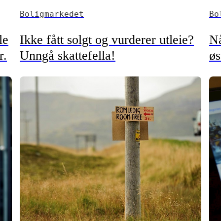
Boligmarkedet
Bo
le
Ikke fått solgt og vurderer utleie?
Nå
r.
Unngå skattefella!
øs