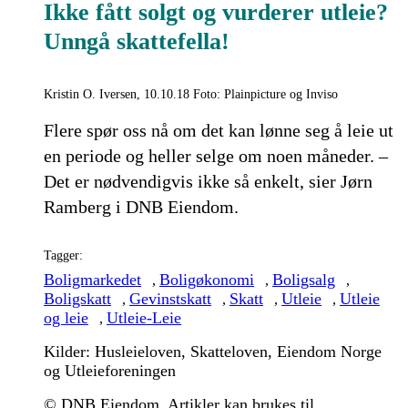
Ikke fått solgt og vurderer utleie?
Unngå skattefella!
Kristin O. Iversen, 10.10.18 Foto: Plainpicture og Inviso
Flere spør oss nå om det kan lønne seg å leie ut
en periode og heller selge om noen måneder. –
Det er nødvendigvis ikke så enkelt, sier Jørn
Ramberg i DNB Eiendom.
Tagger:
Boligmarkedet
Boligøkonomi
Boligsalg
,
,
,
Boligskatt
Gevinstskatt
Skatt
Utleie
Utleie
,
,
,
,
og leie
Utleie-Leie
,
Kilder: Husleieloven, Skatteloven, Eiendom Norge
og Utleieforeningen
© DNB Eiendom. Artikler kan brukes til