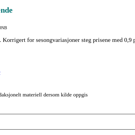
ende
/DNB
. Korrigert for sesongvariasjoner steg prisene med 0,9 pr
r
aksjonelt materiell dersom kilde oppgis