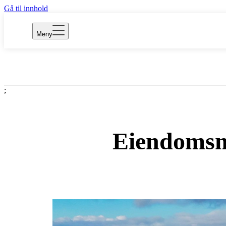
Gå til innhold
Meny
;
Eiendomsm