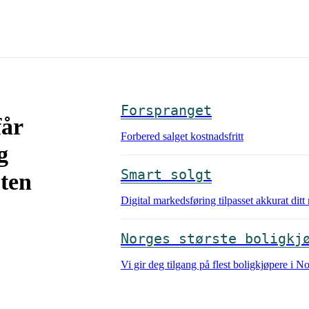
Forspranget
får
Forbered salget kostnadsfritt
g
Smart solgt
uten
Digital markedsføring tilpasset akkurat dit
Norges største boligkj
Vi gir deg tilgang på flest boligkjøpere i N