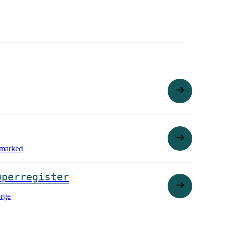
t marked
øperregister
orge