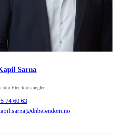
Kapil Sarna
enior Eiendomsmegler
95 74 60 63
kapil.sarna@dnbeiendom.no