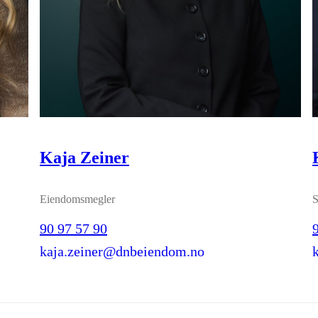
Kaja Zeiner
Eiendomsmegler
S
90 97 57 90
kaja.zeiner@dnbeiendom.no