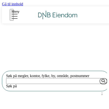
Gå til innhold
Meny
Finn en eiendomsmegler som
kjenner ditt nærområde
Søk på megler, kontor, fylke, by, område, postnummer
Søk på
;