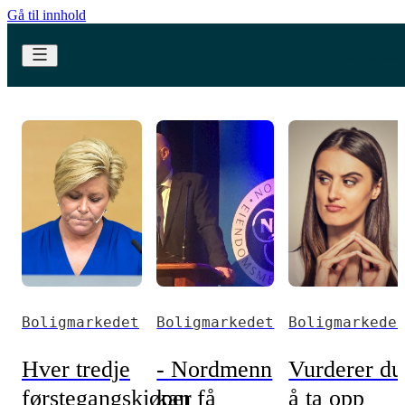
Gå til innhold
Boligmarkedet
Boligmarkedet
Boligmarkede
Hver tredje
- Nordmenn
Vurderer du
førstegangskjøper
kan få
å ta opp