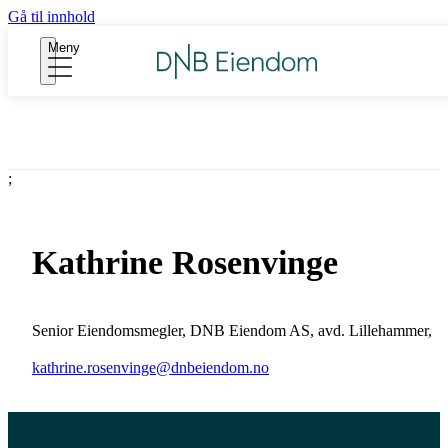
Gå til innhold
Meny
;
Kathrine Rosenvinge
Senior Eiendomsmegler
,
DNB Eiendom AS, avd. Lillehammer
,
kathrine.rosenvinge@dnbeiendom.no