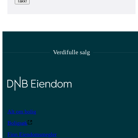
Takk!
Verdifulle salg
Alt om bolig
Boligsøk
Finn Eiendomsmegler