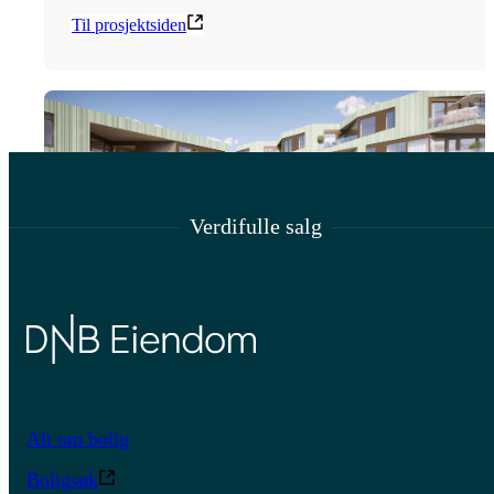
Til prosjektsiden
Verdifulle salg
Madla Tress
40 romslige leiligheter fordelt på 
Alt om bolig
leilighetsbygg.
Boligsøk