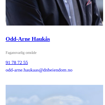
Odd-Arne Haukås
Fagansvarlig område
91 78 72 55
odd-arne.haukaas@dnbeiendom.no