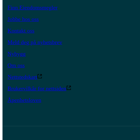
Finn Eiendomsmegler
Til prosjektet
Jobbe hos oss
Kontakt oss
Meld deg på nyhetsbrev
Nybygg
Om oss
Nettstedskart
Brukervilkår for nettsiden
Åpenhetsloven
Otterbechkvartalet
Tre flotte leilighetsbygg på