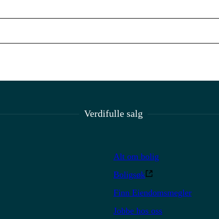
Verdifulle salg
Alt om bolig
Boligsøk
Finn Eiendomsmegler
Jobbe hos oss