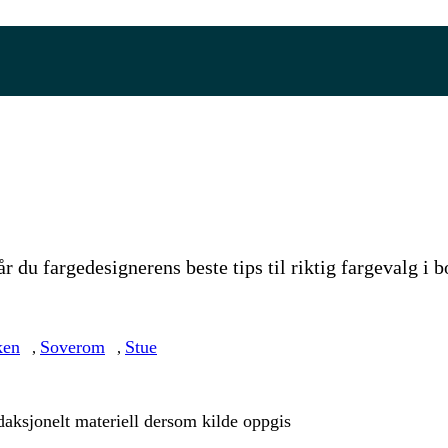
år du fargedesignerens beste tips til riktig fargevalg i b
ken
Soverom
Stue
,
,
aksjonelt materiell dersom kilde oppgis