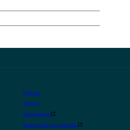
Nybygg
Om oss
Nettstedskart
Brukervilkår for nettsiden