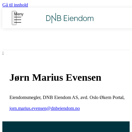
Gå til innhold
Meny
;
Jørn Marius Evensen
Eiendomsmegler
,
DNB Eiendom AS, avd. Oslo Økern Portal
,
jorn.marius.evensen@dnbeiendom.no