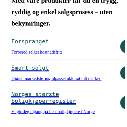
Med våre produkter får du en trygg,
ryddig og enkel salgsprosess – uten
bekymringer.
Forspranget
Forbered salget kostnadsfritt
Smart solgt
Digital markedsføring tilpasset akkurat ditt marked
Norges største
boligkjøperregister
Vi gir deg tilgang på flest boligkjøpere i Norge