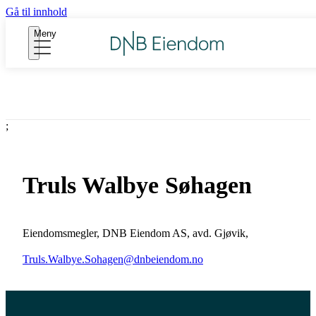
Gå til innhold
Meny
;
Truls Walbye Søhagen
Eiendomsmegler
,
DNB Eiendom AS, avd. Gjøvik
,
Truls.Walbye.Sohagen@dnbeiendom.no