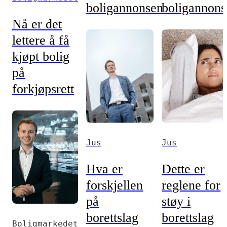
boligannonsen
boligannons
Nå er det
lettere å få
kjøpt bolig
på
forkjøpsrett
Jus
Jus
Hva er
Dette er
forskjellen
reglene for
på
støy i
borettslag
borettslag
Boligmarkedet