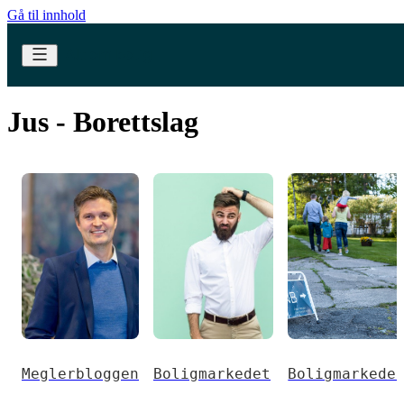
Gå til innhold
Jus - Borettslag
Meglerbloggen
Boligmarkedet
Boligmarkede