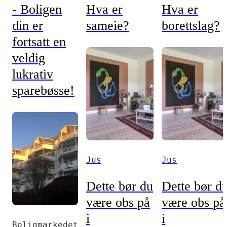
- Boligen
Hva er
Hva er
din er
sameie?
borettslag?
fortsatt en
veldig
lukrativ
sparebøsse!
Jus
Jus
Dette bør du
Dette bør d
være obs på
være obs på
i
i
Boligmarkedet