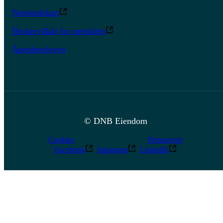
Nettstedskart
Brukervilkår for nettsiden
Åpenhetsloven
© DNB Eiendom
Cookies
Personvern
Facebook
Instagram
LinkedIn