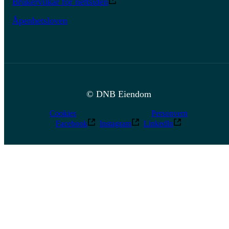
Brukervilkår for nettsiden
Åpenhetsloven
© DNB Eiendom
Cookies
Personvern
Facebook
Instagram
LinkedIn