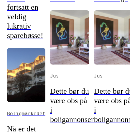
fortsatt en
veldig
lukrativ
sparebøsse!
Jus
Jus
Dette bør du
Dette bør d
være obs på
være obs på
i
i
Boligmarkedet
boligannonsen
boligannons
Nå er det