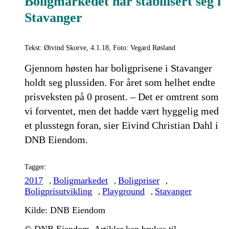
Boligmarkedet har stabilisert seg i
Stavanger
Tekst: Øivind Skorve, 4.1.18, Foto: Vegard Røsland
Gjennom høsten har boligprisene i Stavanger
holdt seg plussiden. For året som helhet endte
prisveksten på 0 prosent. – Det er omtrent som
vi forventet, men det hadde vært hyggelig med
et plusstegn foran, sier Eivind Christian Dahl i
DNB Eiendom.
Tagger:
2017
Boligmarkedet
Boligpriser
,
,
,
Boligprisutvikling
Playground
Stavanger
,
,
Kilde: DNB Eiendom
© DNB Eiendom. Artikler kan brukes til