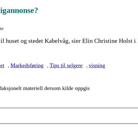
ligannonse?
ke
til huset og stedet Kabelvåg, sier Elin Christine Holst
et
Markedsføring
Tips til selgere
visning
,
,
,
aksjonelt materiell dersom kilde oppgis