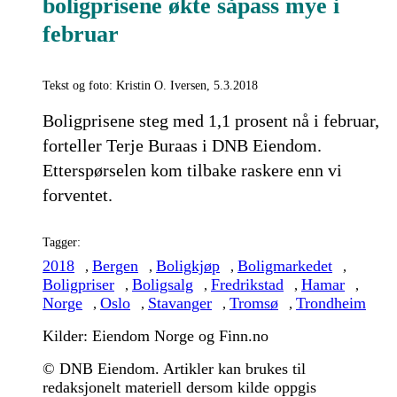
boligprisene økte såpass mye i
februar
Tekst og foto: Kristin O. Iversen, 5.3.2018
Boligprisene steg med 1,1 prosent nå i februar,
forteller Terje Buraas i DNB Eiendom.
Etterspørselen kom tilbake raskere enn vi
forventet.
Tagger:
2018
Bergen
Boligkjøp
Boligmarkedet
,
,
,
,
Boligpriser
Boligsalg
Fredrikstad
Hamar
,
,
,
,
Norge
Oslo
Stavanger
Tromsø
Trondheim
,
,
,
,
Kilder: Eiendom Norge og Finn.no
© DNB Eiendom. Artikler kan brukes til
redaksjonelt materiell dersom kilde oppgis